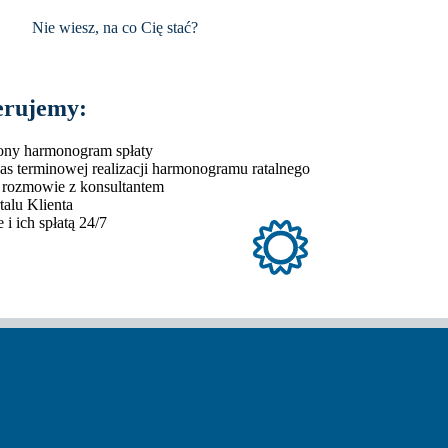
Nie wiesz, na co Cię stać?
erujemy:
lony harmonogram spłaty
s terminowej realizacji harmonogramu ratalnego
w rozmowie z konsultantem
talu Klienta
i ich spłatą 24/7