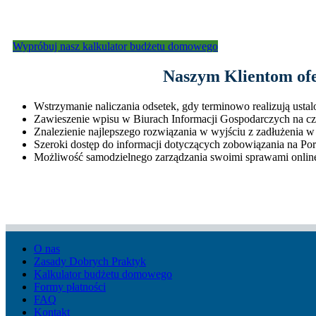
Wypróbuj nasz kalkulator budżetu domowego
Naszym Klientom of
Wstrzymanie naliczania odsetek, gdy terminowo realizują usta
Zawieszenie wpisu w Biurach Informacji Gospodarczych na cza
Znalezienie najlepszego rozwiązania w wyjściu z zadłużenia 
Szeroki dostęp do informacji dotyczących zobowiązania na Por
Możliwość samodzielnego zarządzania swoimi sprawami online 
O nas
Zasady Dobrych Praktyk
Kalkulator budżetu domowego
Formy płatności
FAQ
Kontakt